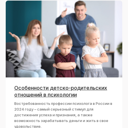
115114, РОССИЯ, МОСКВА, ДЕРБЕНЕВСКАЯ
НАБЕРЕЖНАЯ 11Б
© 2026. Все права защищены. ООО ИПО -
навигатор карьерного роста.
Особенности детско-родительских
8 (804) 700-53-38
отношений в психологии
+7 (903) 130-07-71
Востребованность профессии психолога в России в
2024 году – самый серьезный стимул для
Лицензия на образовательную
деятельность №Л035-01298-77/ 00180430
достижения успеха и признания, а также
возможность зарабатывать деньги и жить в свое
Программы
Блог
профпереподготовки
удовольствие.
О нас