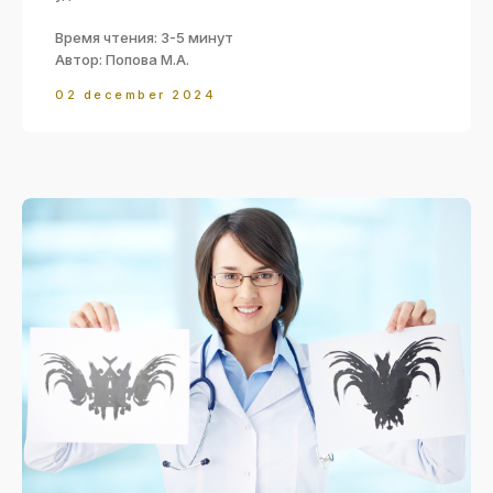
Сведения об
Контакты
образовательной
Время чтения: 3-5 минут
организации
Отзывы
Автор: Попова М.А.
Центр карьеры
Карта сайта
Преподаватели
02 december 2024
Наши партнеры
Согласие на обработку
Пользовательское
персональных данных
соглашение
Политика в отношении
Правила возврата денежных
обработки персональных
средств
данных
Оферта на заключение
договора
Политика в отношении
файлов cookie